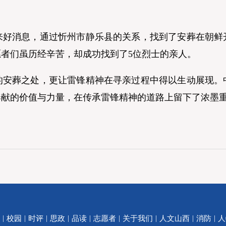
消息，通过忻州市静乐县的关系，找到了安葬在朝鲜
者们虽历经辛苦，却成功找到了5位烈士的亲人。
葬之处，更让雷锋精神在寻亲过程中得以生动展现。
奉献的价值与力量，在传承雷锋精神的道路上留下了浓墨
|
|
|
|
|
|
|
|
|
校园
时评
思政
品读
志愿者
关于我们
人文山西
消防
人