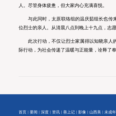
人。尽管身体疲惫，但大家内心充满喜悦。
与此同时，太原联络组的温庆茹组长也传来好
位烈士的亲人。从清晨八点到晚上十九点，志愿
此次行动，不仅让烈士家属得以知晓亲人的安
际行动，为社会传递了温暖与正能量，诠释了
|
|
|
|
|
|
|
首页
要闻
深度
资讯
善上记
影像
山西美
未成年