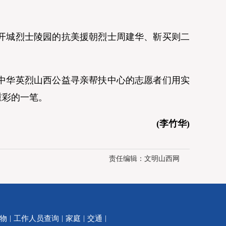
开城烈士陵园的抗美援朝烈士周建华、靳买则二
中华英烈山西公益寻亲帮扶中心的志愿者们用实
重彩的一笔。
(李竹华)
责任编辑：
文明山西网
|
|
|
|
物
工作人员查询
家庭
交通