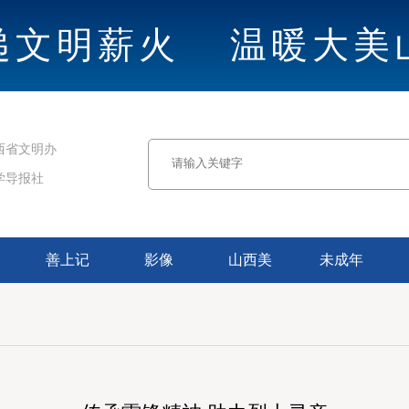
递文明薪火
温暖大美
西省文明办
学导报社
善上记
影像
山西美
未成年