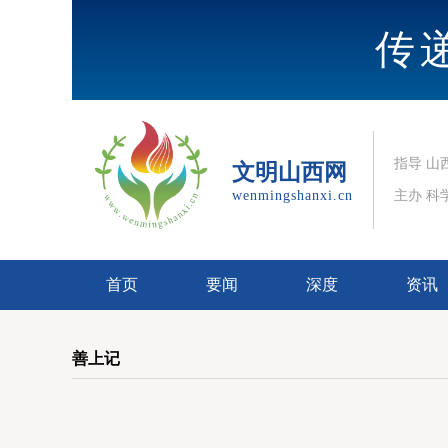
传
指导 山
文明山西网
wenmingshanxi.cn
主办 科
首页
要闻
深度
资讯
善上记