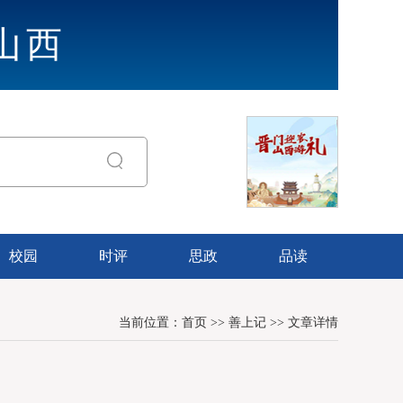
山西
校园
时评
思政
品读
当前位置：
首页
>>
善上记
>>
文章详情