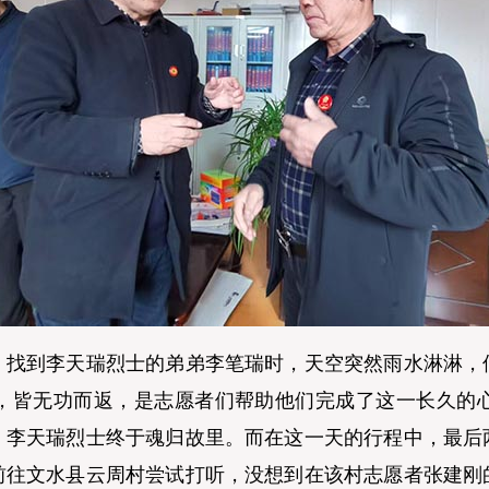
到李天瑞烈士的弟弟李笔瑞时，天空突然雨水淋淋，似
，皆无功而返，是志愿者们帮助他们完成了这一长久的
，李天瑞烈士终于魂归故里。而在这一天的行程中，最后
前往文水县云周村尝试打听，没想到在该村志愿者张建刚