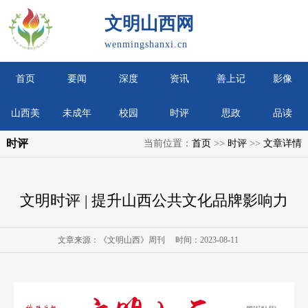
文明山西网
wenmingshanxi.cn
首页
要闻
深度
资讯
善上记
影像
山西美
未成年
校园
时评
思政
品读
时评
当前位置：
首页
>>
时评
>>
文章详情
文明时评 | 提升山西公共文化品牌影响力
文章来源：《文明山西》周刊 时间：2023-08-11