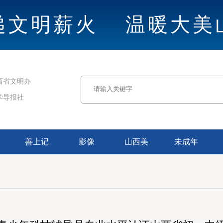
递文明薪火
温暖大美
西省文明办
学导报社
善上记
影像
山西美
未成年