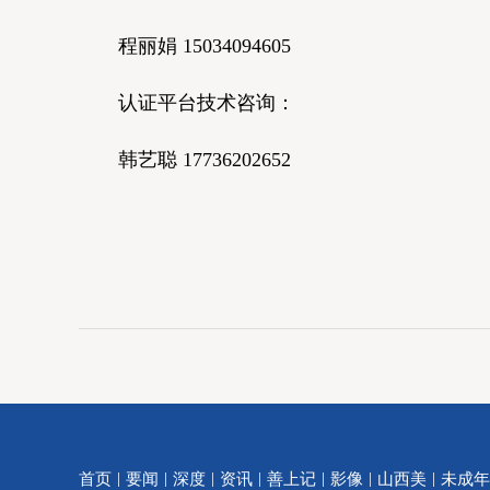
程丽娟 15034094605
认证平台技术咨询：
韩艺聪 17736202652
|
|
|
|
|
|
|
首页
要闻
深度
资讯
善上记
影像
山西美
未成年